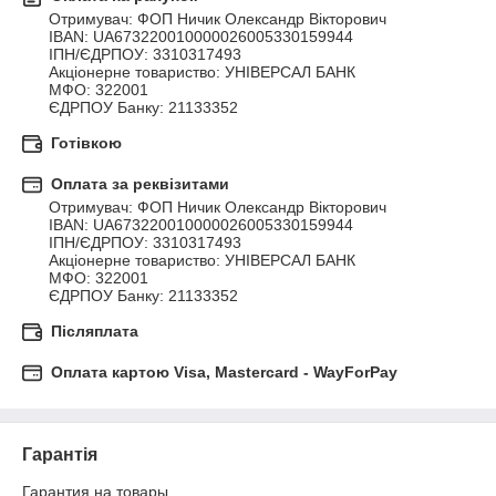
Отримувач: ФОП Ничик Олександр Вікторович 

IBAN: UA673220010000026005330159944 

ІПН/ЄДРПОУ: 3310317493 

Акціонерне товариство: УНІВЕРСАЛ БАНК 

МФО: 322001 

ЄДРПОУ Банку: 21133352
Готівкою
Оплата за реквізитами
Отримувач: ФОП Ничик Олександр Вікторович 

IBAN: UA673220010000026005330159944 

ІПН/ЄДРПОУ: 3310317493 

Акціонерне товариство: УНІВЕРСАЛ БАНК 

МФО: 322001 

ЄДРПОУ Банку: 21133352
Післяплата
Оплата картою Visa, Mastercard - WayForPay
Гарантія
Гарантия на товары