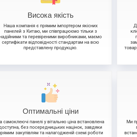
Висока якість
Наша компанія є прямим імпортером якісних
Д
панелей з Китаю, ми співпрацюємо тільки з
кл
надійними та перевіреними виробниками, маємо
сертифікати відповідності стандартам на всю
за
представлену продукцію.
товар
Оптимальні ціни
а самоклеючі панелі у вітальню ціна встановлена
Ми п
​​доступна, без посередницьких націнок, завдяки
прямим закупівлям та налагодженій схемі роботи
встан