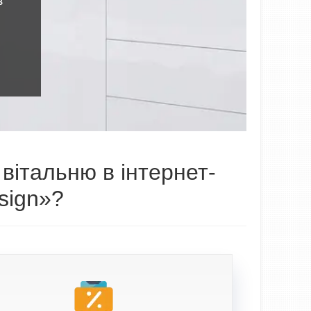
в
 вітальню в інтернет-
sign»?