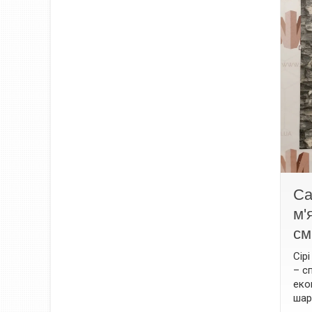
Са
м'
см
Сір
– с
еко
шар