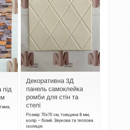
Декоративна 3Д
панель самоклейка
 під
ромби для стін та
мм
стелі
гама,
Розмір 70х70 см, товщина 8 мм,
колір – білий. Звукова та теплова
iзоляцiя.