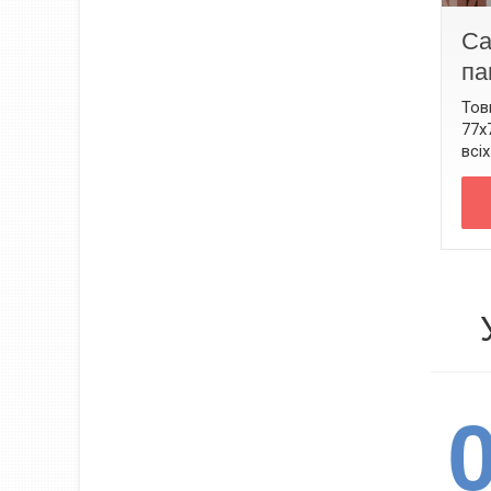
Са
па
Тов
77х
всі