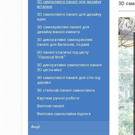
3D самоклеючі панелі для дизайну
3D сам
вітальні
3D самоклеючі панелі для дизайну
кухні
ЗD самокреслені панелі для
дизайну ванної кімнати
3D декоративні самокреслені
панелі для балконів, лоджій
3D панелі класичні під цеглу
"Classical Brick"
3D декоративні самоклеючі панелі
3D цегла мікс
3D самоклеючі панелі для стін під
дерево
3D cтельові панелі самоклеючі
Картини ручної роботи
Вінілові панелі
Вінілова самоклейна підлога
Акції