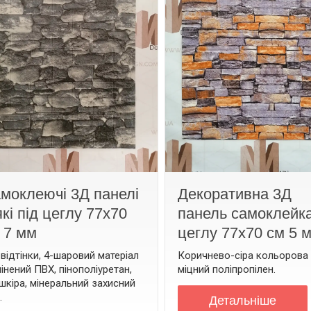
моклеючі 3Д панелі
Декоративна 3Д
які під цеглу 77х70
панель самоклейка
 7 мм
цеглу 77х70 см 5 
і відтінки, 4-шаровий матеріал
Коричнево-сіра кольорова 
пінений ПВХ, пінополіуретан,
міцний поліпропілен.
шкіра, мінеральний захисний
.
Детальнiше