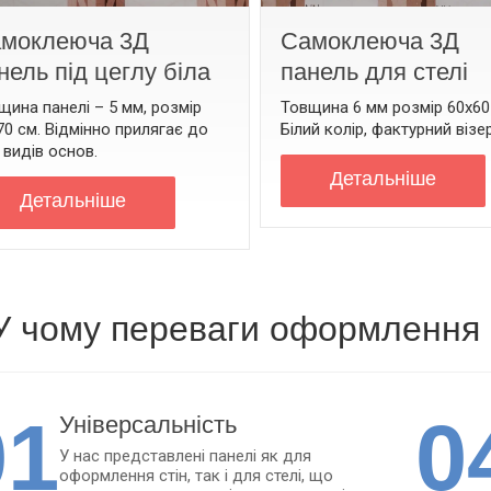
моклеюча 3Д
Самоклеюча 3Д
нель під цеглу біла
панель для стелі
щина панелі – 5 мм, розмір
Товщина 6 мм розмір 60х60
70 см. Відмінно прилягає до
Білий колір, фактурний візе
х видів основ.
Детальнiше
Детальнiше
У чому переваги оформлення 3
01
0
Унiверсальнiсть
У нас представлені панелі як для
оформлення стін, так і для стелі, що