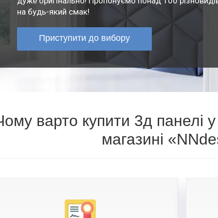
дуже оригінально! Пропонуємо понад 100 різновиді
на будь-який смак!
Приступити до вибору
Чому варто купити 3д панелі у
магазині «NNde