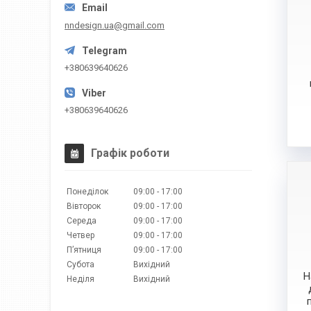
nndesign.ua@gmail.com
+380639640626
+380639640626
Графік роботи
Понеділок
09:00
17:00
Вівторок
09:00
17:00
Середа
09:00
17:00
Четвер
09:00
17:00
Пʼятниця
09:00
17:00
Субота
Вихідний
Н
Неділя
Вихідний