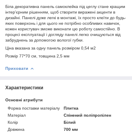
Біла декоративна панель самоклейка під цеглу стане кращим
інтер'єрним рішенням, щоб створити виражені акценти в
дизайні. Панелі дуже легкі в монтажі, їх просто клеїти до будь-
яких поверхонь і для цього не потрібно особливих навичок,
кожен користувач зможе виконати цю роботу самостійно. В
процесі експлуатації і догляду панелі легко очищуються від
забруднень за допомогою вологої губки.
Ціна вказана за одну панель розміром 0,54 м2
Розмір 77*70 см, товщина 2,5 мм
Приховати
Характеристики
Основні атрибути
Форма поставки матеріалу
Плитка
Матеріал
Спінений поліпропілен
Колір
Білий
Довжина
700 мм