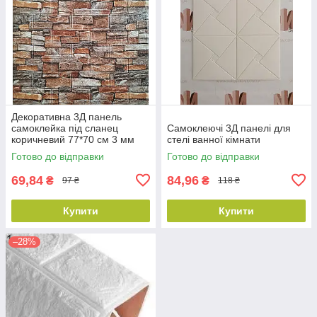
Декоративна 3Д панель
самоклейка під сланец
Самоклеючі 3Д панелі для
коричневий 77*70 см 3 мм
стелі ванної кімнати
NNDesign
Готово до відправки
Готово до відправки
69,84
84,96
₴
₴
97 ₴
118 ₴
Купити
Купити
–28%