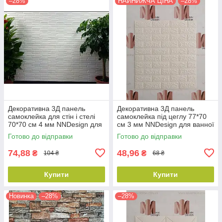
–28%
НАЙНИЖЧА ЦІНА
–28%
Декоративна 3Д панель
Декоративна 3Д панель
самоклейка для стін і стелі
самоклейка під цеглу 77*70
70*70 см 4 мм NNDesign для
см 3 мм NNDesign для ванної
ванної кімнати
кімнати
Готово до відправки
Готово до відправки
74,88
48,96
₴
₴
104 ₴
68 ₴
Купити
Купити
Новинка
–28%
–28%