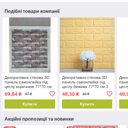
Подібні товари компанії
Декоративна стінова 3D
Декоративна стінова 3D
Деко
панель самоклейка під
панель самоклейка під
пане
цеглу коричневі 77*70 см
цеглу бежева 77*70 см 3
цегл
3 мм NNDesign
мм NNDesign
для 
69,84
48,30
48,
₴
₴
97 ₴
69 ₴
Купити
Купити
Акційні пропозиції та новинки