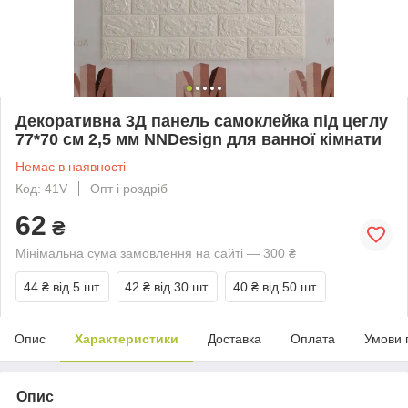
Декоративна 3Д панель самоклейка під цеглу
77*70 см 2,5 мм NNDesign для ванної кімнати
Немає в наявності
Код: 41V
Опт і роздріб
62
₴
Мінімальна сума замовлення на сайті — 300 ₴
44 ₴
від 5 шт.
42 ₴
від 30 шт.
40 ₴
від 50 шт.
Опис
Характеристики
Доставка
Оплата
Умови 
Опис