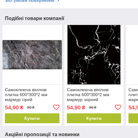
Всі умови повернення
Подібні товари компанії
Самоклеюча вінілові
Самоклеюча вінілові
Само
плитка 600*300*2 мм
плитка 600*300*2 мм
плит
мармур сірий
мармур чорний
мар
54,90
54,90
54,
₴
₴
90 ₴
90 ₴
Купити
Купити
Акційні пропозиції та новинки