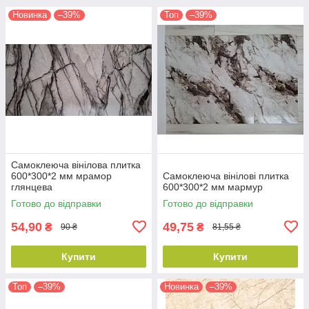
Новинка
–39%
Топ
–39%
Самоклеюча вінілова плитка
600*300*2 мм мрамор
Самоклеюча вінілові плитка
глянцева
600*300*2 мм мармур
Готово до відправки
Готово до відправки
54,90
49,75
₴
₴
90 ₴
81,55 ₴
Купити
Купити
Топ
–39%
Новинка
–39%