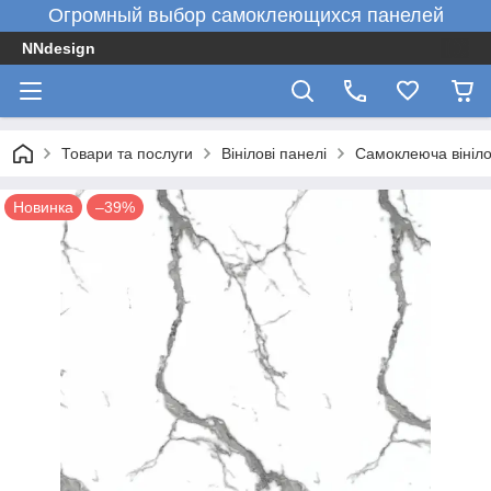
Огромный выбор самоклеющихся панелей
NNdesign
Товари та послуги
Вінілові панелі
Самоклеюча вініло
Новинка
–39%