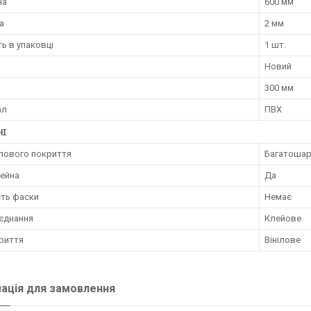
на
600 мм
а
2 мм
ть в упаковці
1 шт.
Новий
300 мм
ал
ПВХ
НІ
ілового покриття
Багатоша
ейна
Да
сть фаски
Немає
иєднання
Клейове
криття
Вінілове
ація для замовлення