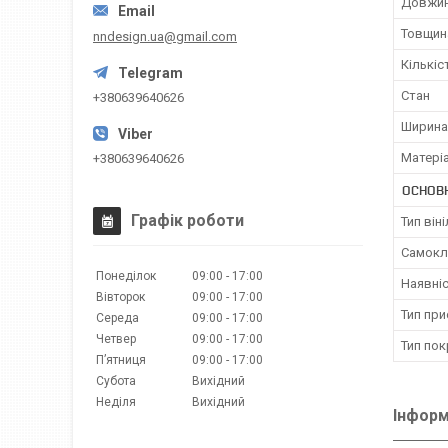
Довжи
Товщин
nndesign.ua@gmail.com
Кількіс
Стан
+380639640626
Ширина
Матері
+380639640626
ОСНОВ
Графік роботи
Тип він
Самокл
Понеділок
09:00
17:00
Наявні
Вівторок
09:00
17:00
Тип пр
Середа
09:00
17:00
Четвер
09:00
17:00
Тип по
Пʼятниця
09:00
17:00
Субота
Вихідний
Неділя
Вихідний
Інформ