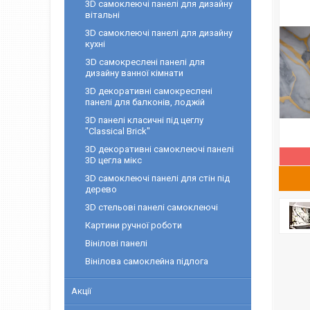
3D самоклеючі панелі для дизайну
вітальні
3D самоклеючі панелі для дизайну
кухні
ЗD самокреслені панелі для
дизайну ванної кімнати
3D декоративні самокреслені
панелі для балконів, лоджій
3D панелі класичні під цеглу
"Classical Brick"
3D декоративні самоклеючі панелі
3D цегла мікс
3D самоклеючі панелі для стін під
дерево
3D cтельові панелі самоклеючі
Картини ручної роботи
Вінілові панелі
Вінілова самоклейна підлога
Акції