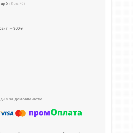
здріб
Код:
F03
айті — 300 ₴
 днів
за домовленістю