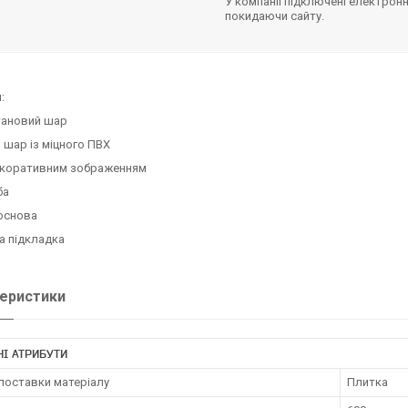
У компанії підключені електронн
покидаючи сайту.
:
тановий шар
 шар із міцного ПВХ
екоративним зображенням
ба
основа
а підкладка
еристики
І АТРИБУТИ
поставки матеріалу
Плитка