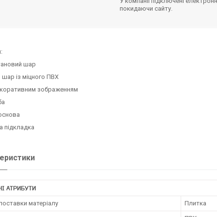
У компанії підключені електронн
покидаючи сайту.
:
тановий шар
 шар із міцного ПВХ
екоративним зображенням
ба
основа
а підкладка
еристики
І АТРИБУТИ
поставки матеріалу
Плитка