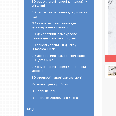
3D самоклеючі панелі для дизайну
вітальні
3D самоклеючі панелі для дизайну
кухні
ЗD самокреслені панелі для
дизайну ванної кімнати
3D декоративні самокреслені
панелі для балконів, лоджій
3D панелі класичні під цеглу
"Classical Brick"
3D декоративні самоклеючі панелі
3D цегла мікс
3D самоклеючі панелі для стін під
дерево
3D cтельові панелі самоклеючі
Картини ручної роботи
Вінілові панелі
Вінілова самоклейна підлога
Акції