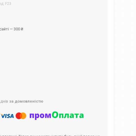
од:
F23
айті — 300 ₴
 днів
за домовленістю