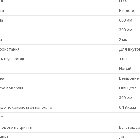
ал
ПВХ
тя
Вінілове
на
600 мм
300 мм
а
2 мм
користання
Для внутрі
ть в упаковці
1 шт.
Новий
ння
Безшовне
ура поверхні
Глянцева
300 мм
 що покривається панеллю
0.18 кв.м
НІ
ілового покриття
Багатоша
ейна
Да