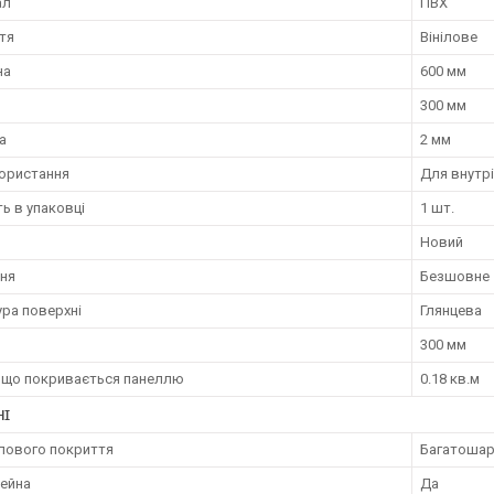
ал
ПВХ
тя
Вінілове
на
600 мм
300 мм
а
2 мм
користання
Для внутрі
ть в упаковці
1 шт.
Новий
ння
Безшовне
ура поверхні
Глянцева
300 мм
 що покривається панеллю
0.18 кв.м
НІ
ілового покриття
Багатоша
ейна
Да