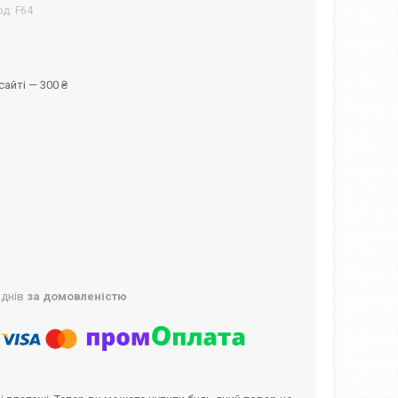
од:
F64
айті — 300 ₴
 днів
за домовленістю