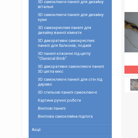
3D самоклеючі панелі для дизайну
вітальні
3D самоклеючі панелі для дизайну
кухні
ЗD самокреслені панелі для
дизайну ванної кімнати
3D декоративні самокреслені
панелі для балконів, лоджій
3D панелі класичні під цеглу
"Classical Brick"
3D декоративні самоклеючі панелі
3D цегла мікс
3D самоклеючі панелі для стін під
дерево
3D cтельові панелі самоклеючі
Картини ручної роботи
Вінілові панелі
Вінілова самоклейна підлога
Акції