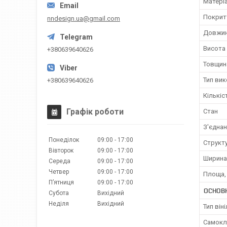
Матері
Покрит
nndesign.ua@gmail.com
Довжи
Висота
+380639640626
Товщин
Тип ви
+380639640626
Кількіс
Графік роботи
Стан
З'єдна
Понеділок
09:00
17:00
Структ
Вівторок
09:00
17:00
Ширина
Середа
09:00
17:00
Четвер
09:00
17:00
Площа,
Пʼятниця
09:00
17:00
ОСНОВ
Субота
Вихідний
Неділя
Вихідний
Тип він
Самокл