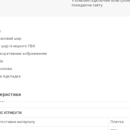
У компанії підключені електронн
покидаючи сайту.
:
тановий шар
 шар із міцного ПВХ
екоративним зображенням
ба
основа
а підкладка
еристики
І АТРИБУТИ
поставки матеріалу
Плитка